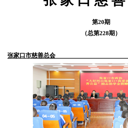
第
20
期
（总第
228
期）
张家口市慈善总会