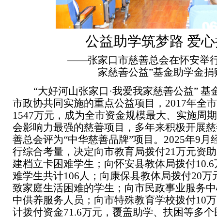
公益助学筑梦路 爱
——张家口市慈善总会在怀安举行“
家慈善公益”基金助学金捐
“大好河山张家口·我爱我家慈善公益” 基
市政协共同实施的重点公益项目，
2017
年全市
1547
万元，成为全市资金规模最大、实施周期
会影响力最强的慈善项目，多年来积极开展慈
善总会评为“中华慈善品牌”项目。
2025
年
9
月
行综合考量，决定向市教育局拨付
21
万元资助
建档立卡困难学生；向怀安县教体局拨付
10.6
难学生共计
106
人；向康保县教体局拨付
20
万
致家庭生活困难的学生；向市民政事业服务中
中供养服务人员；向市特殊教育学校拨付
10
万
计拨付资金
71.6
万元，覆盖助学、扶困等多个