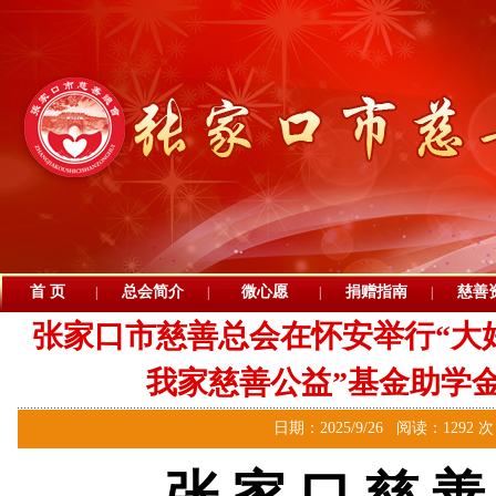
首 页
总会简介
微心愿
捐赠指南
慈善
|
|
|
|
张家口市慈善总会在怀安举行“大
我家慈善公益”基金助学
日期：2025/9/26 阅读：1292 
张 家 口 慈 善