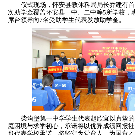
仪式现场，怀安县教体科局局长乔建有首
次助学金覆盖怀安县一中、二中等
5
所学校，
席台领导向
7
名受助学生代表发放助学金。
柴沟堡第一中学学生代表赵欣宜以真挚的
庭困境与求学初心，承诺将以优异成绩回报社
也代表学校承诺，将坚守为党育人、为国育才