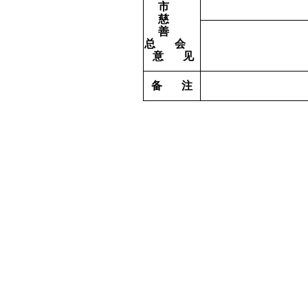
市
慈
善
总
会
意
见
备
注