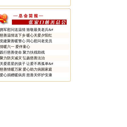
拥军慰问送温情 致敬最美老兵&#
慈善温情送下乡 暖心关爱夕阳红
党建聚善暖警心 同心慰问老党员
情暖六一 爱伴童心
践行慈善使命 聚力扶残助残
聚力防灾减灾 弘扬慈善法治
关爱星星的孩子 让爱不再孤单&#
慈善情暖万家 爱心助力病困家庭
爱心捐赠暖病房 慈善关怀护安康