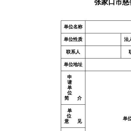
张家口市慈
单位名称
单位性质
法
联系人
单位地址
申
请
单
位
简
介
单
位
单
意
见