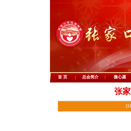
首 页
总会简介
微心愿
|
|
张家
日期