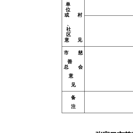
单
位
或
村
、
社
区
意
见
市
慈
善
总
会
意
见
备
注