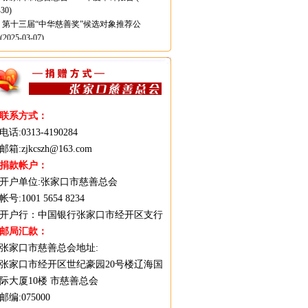
-30)
第十三届“中华慈善奖”候选对象推荐公
(2025-03-07)
张家口市慈善总会2024年度审计报告
(2025-
-06)
张家口市慈善总会公告
(2024-04-02)
张家口市慈善总会2023年度审计报告
(2024-
-13)
张家口市慈善会2023年上半年爱心人士银行转
联系方式：
捐款捐赠公示
(2023-07-03)
电话:0313-4190284
2022年度全国慈善会爱心企业候选对象推荐公
邮箱:zjkcszh@163.com
公告
(2023-03-27)
捐款帐户：
2022年度全国慈善会爱心企业家候选对象推荐
开户单位:张家口市慈善总会
示公告
(2023-03-27)
2022年度全国慈善会“中华慈善品牌”项目候选
帐号:1001 5654 8234
象推荐公示公告
(2023-03-27)
开户行：中国银行张家口市经开区支行
张家口市慈善总会2022年度审计报告
(2023-
邮局汇款：
-20)
张家口市慈善总会地址:
张家口市经开区世纪豪园20号楼辽海国
际大厦10楼 市慈善总会
邮编:075000