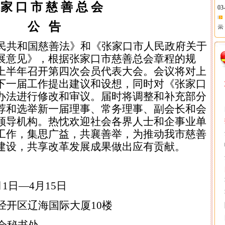
03
 家 口 市 慈 善 总 会
示
公
告
03
民共和国慈善法》和《张家口市人民政府关于
展意见》，根据张家口市慈善总会章程的规
上半年召开第四次会员代表大会。会议将对上
03
下一届工作提出建议和设想，同时对《张家口
账
办法进行修改和审议。届时将调整和补充部分
荐和选举新一届理事、常务理事、副会长和会
示
领导机构。热忱欢迎社会各界人士和企事业单
工作，集思广益，共襄善举，为推动我市慈善
公
建设，共享改革发展成果做出应有贡献。
对
03
月
1
日—
4
月
15
日
经开区辽海国际大厦
10
楼