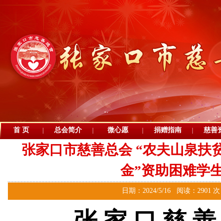
首 页
总会简介
微心愿
捐赠指南
慈善
|
|
|
|
张家口市慈善总会 “农夫山泉扶
金”资助困难学
日期：2024/5/16 阅读：2901 
张 家 口 慈 善