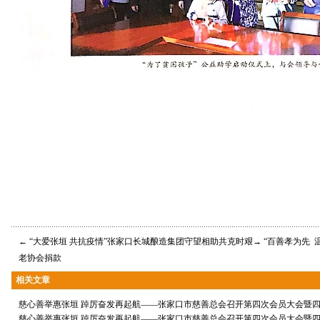
←
“大爱张垣 共抗疫情”张家口长城酿造集团守望相助共克时艰
→
“百善孝为先 
老协会捐款
相关文章
慈心善举惠张垣 踔厉奋发再起航——张家口市慈善总会召开第四次会员大会暨
慈心善举惠张垣 踔厉奋发再起航——张家口市慈善总会召开第四次会员大会暨