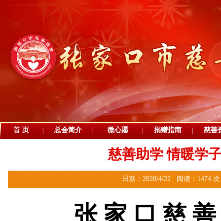
首 页
总会简介
微心愿
捐赠指南
慈善
|
|
|
|
慈善助学 情暖学
日期：2020/4/22 阅读：1474 
张 家 口 慈 善