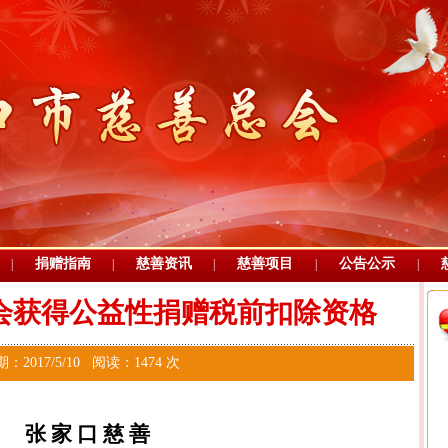
捐赠指南
慈善资讯
慈善项目
公告公示
|
|
|
|
|
会获得公益性捐赠税前扣除资格
：2017/5/10 阅读：1474 次
张
家
口
慈
善