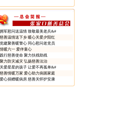
拥军慰问送温情 致敬最美老兵&#
慈善温情送下乡 暖心关爱夕阳红
党建聚善暖警心 同心慰问老党员
情暖六一 爱伴童心
践行慈善使命 聚力扶残助残
聚力防灾减灾 弘扬慈善法治
关爱星星的孩子 让爱不再孤单&#
慈善情暖万家 爱心助力病困家庭
爱心捐赠暖病房 慈善关怀护安康