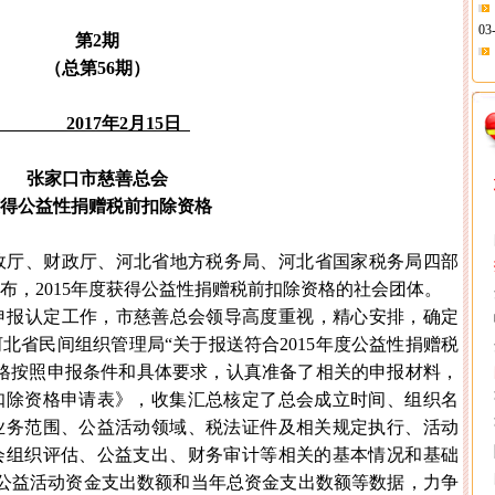
03
第
2
期
（总第
56
期）
示
03
201
7
年
2
月
15
日
张家口市慈善总会
03
得公益性捐赠税前扣除资格
账
厅、财政厅、河北省地方税务局、河北省国家税务局四部
示
布，
2015年度获得公益性捐赠税前扣除资格的社会团体。
公
申报认定工作，市慈善总会领导高度重视，精心安排，确定
河北省民间组织管理局
“关于报送符合2015年度公益性捐赠税
对
格按照申报条件和具体要求，认真准备了相关的申报材料，
扣除资格申请表》，收集汇总核定了总会成立时间、组织名
03
业务范围、公益活动领域、税法证件及相关规定执行、活动
会组织评估、公益支出、财务审计等相关的基本情况和基础
公益活动资金支出数额和当年总资金支出数额等数据，力争