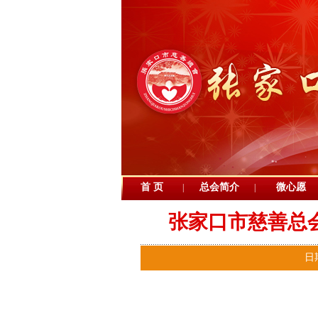
首 页
总会简介
微心愿
|
|
张家口市慈善总
日期